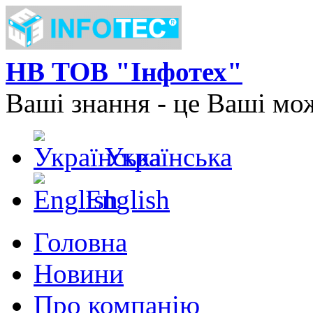
Перейти до основного матеріалу
НВ ТОВ "Інфотех"
Ваші знання - це Ваші мо
Українська
Мови
English
Головна
Головне меню
Новини
Про компанію