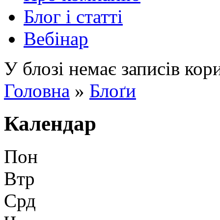
Блог і статті
Вебінар
У блозі немає записів кор
Повідомлення про стан
Головна
»
Блоґи
Ви є тут
Календар
Пон
Втр
Срд