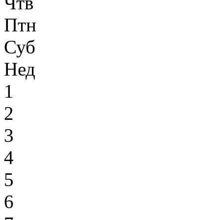
Чтв
Птн
Суб
Нед
1
2
3
4
5
6